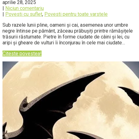
aprilie 28, 2025
|
Niciun comentariu
|
Povesti cu suflet
,
Povesti pentru toate varstele
Sub razele lunii pline, oameni și cai, asemenea unor umbre
negre întinse pe pământ, zăceau prăbușiți printre rămășițele
trăsurii răsturnate. Pietre în forme ciudate de câini și lei, cu
aripi și gheare de vulturi îi înconjurau în cele mai ciudate…
Citeste povestea!