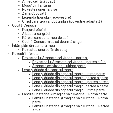
Alfred cel fără coadă
Mosu’ din fantana
Povestea unei narcise
Zâna Cocoșată
Legenda tiparului (repovestire)
Omul care și-a vândut umbra (povestire adaptată)
Codiță-Cenușie
Puișorul păcălit
Albastru-ca-grâul
Rățoiul care se temea de apă
Codiță-Cenușie vrea să doarmă singur
Întâmplări din camera mea
Povestea unui cufăr de voiaj
Povești în foileton
Povestea lui Stamate cel viteaz – partea I
Povestea lui Stamate cel viteaz – partea a 2-a
Stamate cel viteaz – ultima parte
Lena și driada din copacul magic
Lena și driada din copacul magic- ultima parte
Lena și driada din copacul magic- partea a patra
Lena și driada din copacul magic – partea a treia
Lena și driada din copacul magic- partea a patra
Lena și driada din copacul magic- ultima parte
Familia Costache și magica sa călătorie – Prima parte
Familia Costache și magica sa călătorie – Prima
parte
Familia Costache și magica sa călătorie – Partea
a 2-a