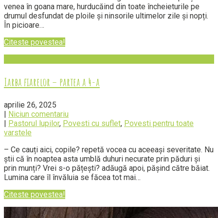
venea în goana mare, hurducăind din toate încheieturile pe
drumul desfundat de ploile și ninsorile ultimelor zile și nopți.
În picioare…
Citeste povestea!
Iarba fiarelor – partea a 4-a
aprilie 26, 2025
|
Niciun comentariu
|
Pastorul lupilor
,
Povesti cu suflet
,
Povesti pentru toate
varstele
– Ce cauți aici, copile? repetă vocea cu aceeași severitate. Nu
știi că în noaptea asta umblă duhuri necurate prin păduri și
prin munți? Vrei s-o pățești? adăugă apoi, pășind către băiat.
Lumina care îl învăluia se făcea tot mai…
Citeste povestea!