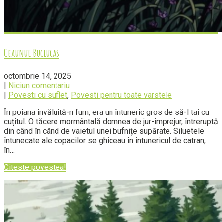
Ceaunul Buclucas
octombrie 14, 2025
|
Niciun comentariu
|
Povesti cu suflet
,
Povesti pentru toate varstele
În poiana învăluită-n fum, era un întuneric gros de să-l tai cu
cuțitul. O tăcere mormântală domnea de jur-împrejur, întreruptă
din când în când de vaietul unei bufnițe supărate. Siluetele
întunecate ale copacilor se ghiceau în întunericul de catran,
în…
Citeste povestea!