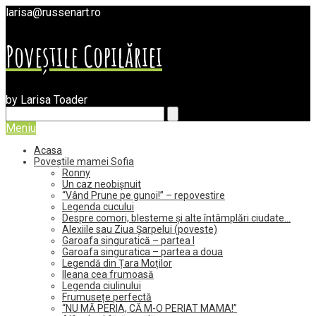
larisa@russenart.ro
Poveștile Copilăriei
by Larisa Toader
Meniu
Acasa
Poveștile mamei Sofia
Ronny
Un caz neobișnuit
“Vând Prune pe gunoi!” – repovestire
Legenda cucului
Despre comori, blesteme și alte întâmplări ciudate…
Alexiile sau Ziua Șarpelui (poveste)
Garoafa singuratică – partea I
Garoafa singuratica – partea a doua
Legendă din Țara Moților
Ileana cea frumoasă
Legenda ciulinului
Frumusețe perfectă
“NU MĂ PERIA, CĂ M-O PERIAT MAMA!”