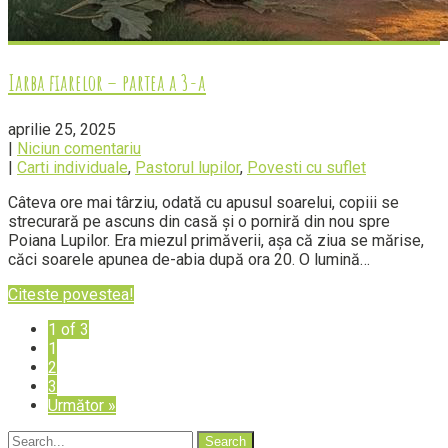
Iarba fiarelor – partea a 3-a
aprilie 25, 2025
|
Niciun comentariu
|
Carti individuale
,
Pastorul lupilor
,
Povesti cu suflet
Câteva ore mai târziu, odată cu apusul soarelui, copiii se
strecurară pe ascuns din casă și o porniră din nou spre
Poiana Lupilor. Era miezul primăverii, așa că ziua se mărise,
căci soarele apunea de-abia după ora 20. O lumină…
Citeste povestea!
1 of 3
1
2
3
Următor »