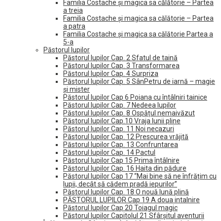
Familia Costache și magica sa călătorie – Partea
a treia
Familia Costache și magica sa călătorie – Partea
a patra
Familia Costache și magica sa călătorie Partea a
5-a
Păstorul lupilor
Păstorul lupilor Cap. 2 Sfatul de taină
Păstorul lupilor Cap. 3 Transformarea
Păstorul lupilor Cap. 4 Surpriza
Păstorul lupilor Cap. 5 SânPetru de iarnă – magie
și mister
Păstorul lupilor Cap 6 Poiana cu întâlniri tainice
Păstorul lupilor Cap. 7 Nedeea lupilor
Păstorul lupilor Cap. 8 Ospățul nemaivăzut
Păstorul lupilor Cap.10 Vraja lunii pline
Păstorul lupilor Cap. 11 Noi necazuri
Păstorul lupilor Cap. 12 Prescurea vrăjită
Păstorul lupilor Cap. 13 Confruntarea
Păstorul lupilor Cap. 14 Pactul
Păstorul lupilor Cap 15 Prima întâlnire
Păstorul lupilor Cap. 16 Haita din pădure
Păstorul lupilor Cap 17 “Mai bine să ne înfrățim cu
lupii, decât să cădem pradă iepurilor”
Păstorul lupilor Cap. 18 O nouă lună plină
PĂSTORUL LUPILOR Cap 19 A doua intalnire
Păstorul lupilor Cap 20 Toiagul magic
Păstorul lupilor Capitolul 21 Sfârșitul aventurii