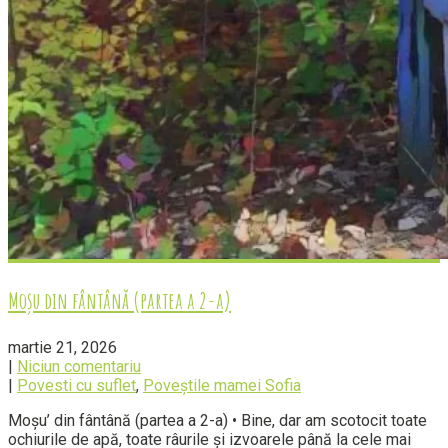
Moșu din fântână (partea a 2-a)
martie 21, 2026
|
Niciun comentariu
|
Povesti cu suflet
,
Poveștile mamei Sofia
Moșu’ din fântână (partea a 2-a) • Bine, dar am scotocit toate
ochiurile de apă, toate râurile și izvoarele până la cele mai