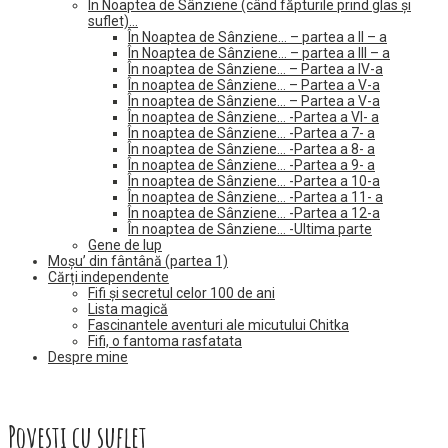
În Noaptea de Sânziene (când făpturile prind glas și
suflet)…
În Noaptea de Sânziene… – partea a II – a
În Noaptea de Sânziene… – partea a III – a
În noaptea de Sânziene… – Partea a IV-a
În noaptea de Sânziene… – Partea a V-a
În noaptea de Sânziene… – Partea a V-a
În noaptea de Sânziene… -Partea a VI- a
În noaptea de Sânziene… -Partea a 7- a
În noaptea de Sânziene… -Partea a 8- a
În noaptea de Sânziene… -Partea a 9- a
În noaptea de Sânziene… -Partea a 10-a
În noaptea de Sânziene… -Partea a 11- a
În noaptea de Sânziene… -Partea a 12-a
În noaptea de Sânziene… -Ultima parte
Gene de lup
Moșu’ din fântână (partea 1)
Cărți independente
Fifi și secretul celor 100 de ani
Lista magică
Fascinantele aventuri ale micutului Chitka
Fifi, o fantoma rasfatata
Despre mine
Povesti cu suflet