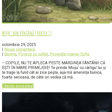
Moșu’ din fântână (partea 1)
octombrie 29, 2025
|
Niciun comentariu
|
Basme
,
Povesti cu suflet
,
Poveștile mamei Sofia
– COPILE, NU TE APLECA PESTE MARGINEA FÂNTÂNII CĂ
EȘTI ÎN MARE PRIMEJDIE! Te prinde Moșu’ cu cârligu’ lui și
te trage la fund cât ai zice pește, așa mă amenința bunica,
foarte serioasă, de câte ori vedea că mă…
Citeste povestea!