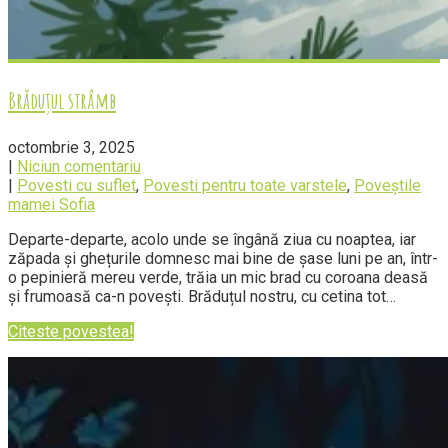
Brăduțul strâmb
octombrie 3, 2025
|
Niciun comentariu
|
Povesti cu suflet
,
Povesti pentru toate varstele
,
Poveștile
mamei Sofia
Departe-departe, acolo unde se îngână ziua cu noaptea, iar
zăpada și ghețurile domnesc mai bine de șase luni pe an, într-
o pepinieră mereu verde, trăia un mic brad cu coroana deasă
și frumoasă ca-n povești. Brăduțul nostru, cu cetina tot…
Citeste povestea!