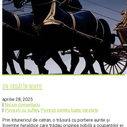
Un strigăt în noapte
aprilie 28, 2025
|
Niciun comentariu
|
Povesti cu suflet
,
Povesti pentru toate varstele
Prin întunericul de catran, o trăsură cu portiere aurite și
însemne heraldice care trădau originea nobilă a ocupanților ei