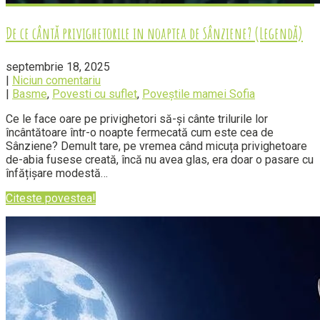
De ce cântă privighetorile in noaptea de Sânziene? (Legendă)
septembrie 18, 2025
|
Niciun comentariu
|
Basme
,
Povesti cu suflet
,
Poveștile mamei Sofia
Ce le face oare pe privighetori să-și cânte trilurile lor
încântătoare într-o noapte fermecată cum este cea de
Sânziene? Demult tare, pe vremea când micuța privighetoare
de-abia fusese creată, încă nu avea glas, era doar o pasare cu
înfățișare modestă…
Citeste povestea!