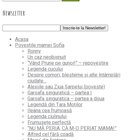
Newsletter
Acasa
Poveștile mamei Sofia
Ronny
Un caz neobișnuit
“Vând Prune pe gunoi!” – repovestire
Legenda cucului
Despre comori, blesteme și alte întâmplări
ciudate…
Alexiile sau Ziua Șarpelui (poveste)
Garoafa singuratică – partea I
Garoafa singuratica – partea a doua
Legendă din Țara Moților
Ileana cea frumoasă
Legenda ciulinului
Frumusețe perfectă
“NU MĂ PERIA, CĂ M-O PERIAT MAMA!”
Alfred cel fără coadă