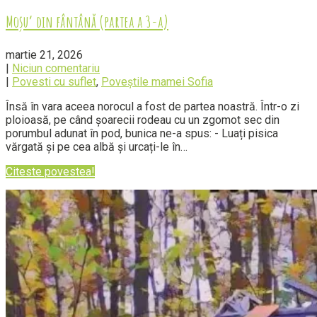
Moșu’ din fântână (partea a 3-a)
martie 21, 2026
|
Niciun comentariu
|
Povesti cu suflet
,
Poveștile mamei Sofia
Însă în vara aceea norocul a fost de partea noastră. Într-o zi
ploioasă, pe când șoarecii rodeau cu un zgomot sec din
porumbul adunat în pod, bunica ne-a spus: - Luați pisica
vărgată și pe cea albă și urcați-le în…
Citeste povestea!