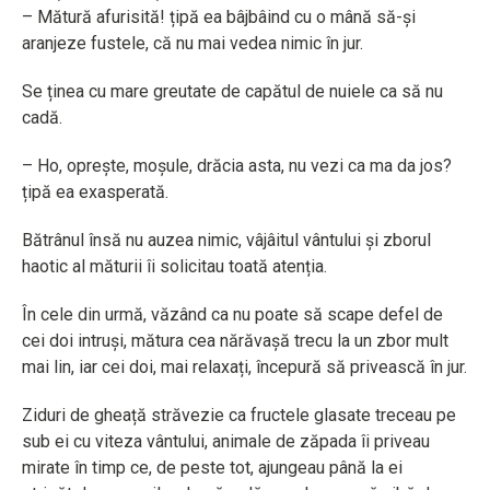
– Mătură afurisită! țipă ea bâjbâind cu o mână să-și
aranjeze fustele, că nu mai vedea nimic în jur.
Se ținea cu mare greutate de capătul de nuiele ca să nu
cadă.
– Ho, oprește, moșule, drăcia asta, nu vezi ca ma da jos?
țipă ea exasperată.
Bătrânul însă nu auzea nimic, vâjâitul vântului și zborul
haotic al măturii îi solicitau toată atenția.
În cele din urmă, văzând ca nu poate să scape defel de
cei doi intruși, mătura cea nărăvașă trecu la un zbor mult
mai lin, iar cei doi, mai relaxați, începură să privească în jur.
Ziduri de gheață străvezie ca fructele glasate treceau pe
sub ei cu viteza vântului, animale de zăpada îi priveau
mirate în timp ce, de peste tot, ajungeau până la ei