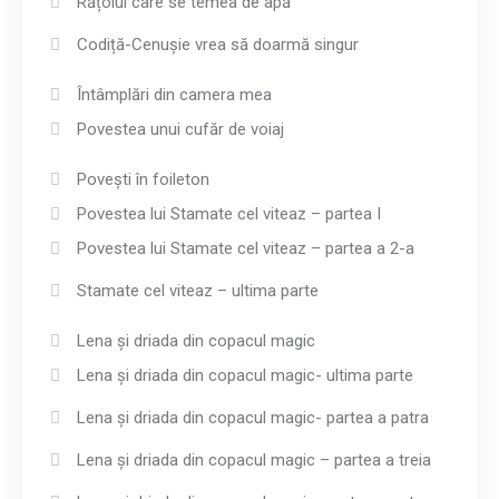
Rățoiul care se temea de apă
Codiță-Cenușie vrea să doarmă singur
Întâmplări din camera mea
Povestea unui cufăr de voiaj
Povești în foileton
Povestea lui Stamate cel viteaz – partea I
Povestea lui Stamate cel viteaz – partea a 2-a
Stamate cel viteaz – ultima parte
Lena și driada din copacul magic
Lena și driada din copacul magic- ultima parte
Lena și driada din copacul magic- partea a patra
Lena și driada din copacul magic – partea a treia