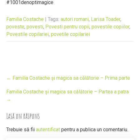
#1001denoptimagice
Familia Costache
| Tags:
autori romani
,
Larisa Toader
,
poveste
,
povesti
,
Povesti pentru copii
,
povestile copiilor
,
Povestile copilariei
,
povetile copilariei
Post
←
Familia Costache și magica sa călătorie – Prima parte
navigation
Familia Costache și magica sa călătorie – Partea a patra
→
Lasă un răspuns
Trebuie să fii
autentificat
pentru a publica un comentariu.