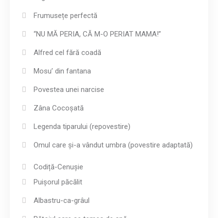
Frumusețe perfectă
“NU MĂ PERIA, CĂ M-O PERIAT MAMA!”
Alfred cel fără coadă
Mosu’ din fantana
Povestea unei narcise
Zâna Cocoșată
Legenda tiparului (repovestire)
Omul care și-a vândut umbra (povestire adaptată)
Codiță-Cenușie
Puișorul păcălit
Albastru-ca-grâul