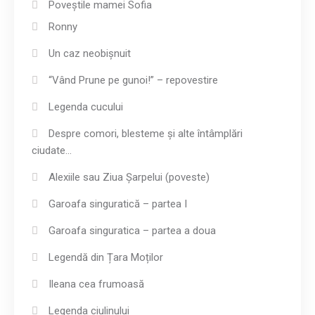
Poveștile mamei Sofia
Ronny
Un caz neobișnuit
“Vând Prune pe gunoi!” – repovestire
Legenda cucului
Despre comori, blesteme și alte întâmplări
ciudate…
Alexiile sau Ziua Șarpelui (poveste)
Garoafa singuratică – partea I
Garoafa singuratica – partea a doua
Legendă din Țara Moților
Ileana cea frumoasă
Legenda ciulinului