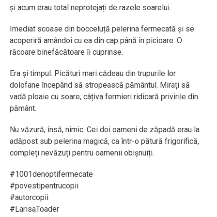
și acum erau total neprotejați de razele soarelui.
Imediat scoase din bocceluță pelerina fermecată și se
acoperiră amândoi cu ea din cap până în picioare. O
răcoare binefăcătoare îi cuprinse.
Era și timpul. Picături mari cădeau din trupurile lor
dolofane începând să stropească pământul. Mirați să
vadă ploaie cu soare, câțiva fermieri ridicară privirile din
pământ.
Nu văzură, însă, nimic. Cei doi oameni de zăpadă erau la
adăpost sub pelerina magică, ca într-o pătură frigorifică,
compleți nevăzuți pentru oamenii obișnuiți.
#1001denoptifermecate
#povestipentrucopii
#autorcopii
#LarisaToader