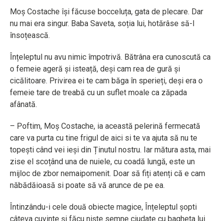
Moș Costache își făcuse bocceluța, gata de plecare. Dar
nu mai era singur. Baba Saveta, soția lui, hotărâse să-l
însoțească.
Înțeleptul nu avu nimic împotrivă. Bătrâna era cunoscută ca
o femeie ageră și isteață, deși cam rea de gură și
cicălitoare. Privirea ei te cam băga în sperieți, deși era o
femeie tare de treabă cu un suflet moale ca zăpada
afânată.
– Poftim, Moș Costache, ia această pelerină fermecată
care va purta cu tine frigul de aici si te va ajuta să nu te
topești când vei ieși din Ținutul nostru. Iar mătura asta, mai
zise el scoțând una de nuiele, cu coadă lungă, este un
mijloc de zbor nemaipomenit. Doar să fiți atenți că e cam
năbădăioasă si poate să vă arunce de pe ea.
Întinzându-i cele două obiecte magice, Înțeleptul șopti
câteva cuvinte și făcu niște semne ciudate cu bagheta lui