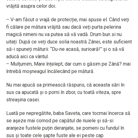
vrăjită asupra celor doi.
– V-am făcut o vrajă de protecție, mai spuse el. Când veți
fi călare pe mătura vrăjită sau dacă veți purta pelerina
magică nimeni nu va putea să vă vadă. Drum bun si nu
uitați: După ce veți duce solia noastră Zânei, este suficient
să-i spuneți măturii: “Du-ne acasă, surioară!” și o să vă
aducă aici ca vântul.
– Mulțumim, Mare înțelept, dar cum o găsim pe Zână? mai
întrebă moșneagul încălecând pe mătură.
Nu mai apucă sa primească răspuns, că aceasta sări în
sus ca apucată și o porni în zbor, cu toată viteza, spre
streașina casei.
Luată pe nepregătite, baba Saveta, care tocmai încerca să
se așeze mai comod pe capătul de nuiele și să-si
aranjeze fustele puțin deranjate, se pomeni cu fundul în
sus și toate cele șapte fuste ale ei peste cap.