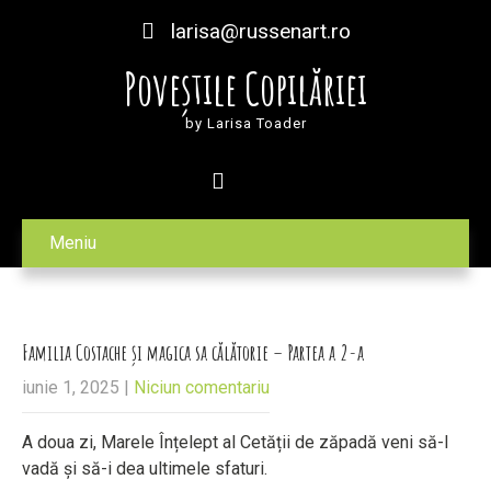
larisa@russenart.ro
Poveștile Copilăriei
by Larisa Toader
Meniu
Familia Costache și magica sa călătorie – Partea a 2-a
iunie 1, 2025
|
Niciun comentariu
A doua zi, Marele Înțelept al Cetății de zăpadă veni să-l
vadă și să-i dea ultimele sfaturi.