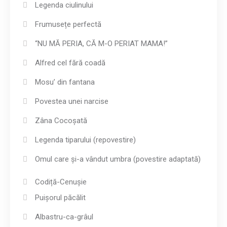
Legenda ciulinului
Frumusețe perfectă
“NU MĂ PERIA, CĂ M-O PERIAT MAMA!”
Alfred cel fără coadă
Mosu’ din fantana
Povestea unei narcise
Zâna Cocoșată
Legenda tiparului (repovestire)
Omul care și-a vândut umbra (povestire adaptată)
Codiță-Cenușie
Puișorul păcălit
Albastru-ca-grâul