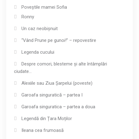
Poveștile mamei Sofia
Ronny
Un caz neobișnuit
“Vând Prune pe gunoi!” – repovestire
Legenda cucului
Despre comori, blesteme și alte întâmplări
ciudate…
Alexiile sau Ziua Șarpelui (poveste)
Garoafa singuratică – partea I
Garoafa singuratica – partea a doua
Legendă din Țara Moților
Ileana cea frumoasă