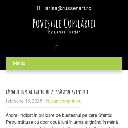
larisa@russenart.ro
Poveștile Copilăriei
by Larisa Toader
Meniu
Păstorul lupilor Capitolul 21 Sfârșitul aventurii
februarie 15, 2025
|
Niciun comentariu
Andrei, ridicat în picioare pe bușteanul pe care Sfântul
Petru stătuse cu doar două luni în urmă și ținând în mână