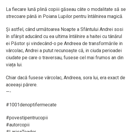
La fiecare lună plină copiii găseau câte o modalitate să se
strecoare până in Poiana Lupilor pentru întâlnirea magică.
Și astfel, când următoarea Noapte a Sfântului Andrei sosi
în sfârșit aducând cu ea ultima întâlnire a haitei cu tânărul
ei Păstor și vindecând-o pe Andreea de transformările in
vârcolac, Andrei a putut recunoaște că, in ciuda perioadei
ciudate pe care o traversau, fusese cel mai frumos an din
viața lui.
Chiar dacă fusese vârcolac, Andreea, sora lui, era exact de
aceeași părere.
—-
#1001denoptifermecate
#povestipentrucopii
#autorcopii
#LarisaToader