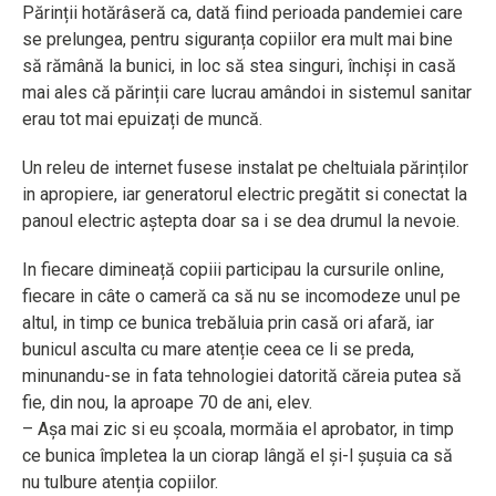
Părinții hotărâseră ca, dată fiind perioada pandemiei care
se prelungea, pentru siguranța copiilor era mult mai bine
să rămână la bunici, in loc să stea singuri, închiși in casă
mai ales că părinții care lucrau amândoi in sistemul sanitar
erau tot mai epuizați de muncă.
Un releu de internet fusese instalat pe cheltuiala părinților
in apropiere, iar generatorul electric pregătit si conectat la
panoul electric aștepta doar sa i se dea drumul la nevoie.
In fiecare dimineață copiii participau la cursurile online,
fiecare in câte o cameră ca să nu se incomodeze unul pe
altul, in timp ce bunica trebăluia prin casă ori afară, iar
bunicul asculta cu mare atenție ceea ce li se preda,
minunandu-se in fata tehnologiei datorită căreia putea să
fie, din nou, la aproape 70 de ani, elev.
– Așa mai zic si eu școala, mormăia el aprobator, in timp
ce bunica împletea la un ciorap lângă el și-l șușuia ca să
nu tulbure atenția copiilor.