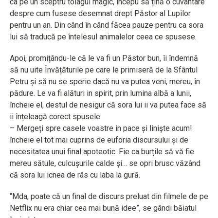
ca pe un sceptru toiagul magic, începu să țină o cuvântare
despre cum fusese desemnat drept Păstor al Lupilor
pentru un an. Din când în când făcea pauze pentru ca sora
lui să traducă pe întelesul animalelor ceea ce spusese.
Apoi, promițându-le că le va fi un Păstor bun, îi îndemnă
să nu uite Învățăturile pe care le primiseră de la Sfântul
Petru și să nu se sperie dacă nu va putea veni, mereu, în
pădure. Le va fi alături in spirit, prin lumina albă a lunii,
încheie el, destul de nesigur că sora lui ii va putea face să
ii înțeleagă corect spusele.
– Mergeți spre casele voastre in pace și liniște acum!
încheie el tot mai cuprins de euforia discursului și de
necesitatea unui final apoteotic. Fie ca burțile să vă fie
mereu sătule, culcușurile calde și… se opri brusc văzând
că sora lui icnea de râs cu laba la gură.
“Mda, poate că un final de discurs preluat din filmele de pe
Netflix nu era chiar cea mai bună idee”, se gândi băiatul