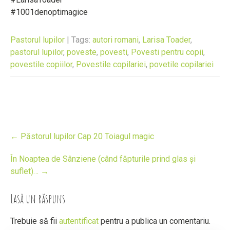
#1001denoptimagice
Pastorul lupilor
| Tags:
autori romani
,
Larisa Toader
,
pastorul lupilor
,
poveste
,
povesti
,
Povesti pentru copii
,
povestile copiilor
,
Povestile copilariei
,
povetile copilariei
Post
←
Păstorul lupilor Cap 20 Toiagul magic
navigation
În Noaptea de Sânziene (când făpturile prind glas și
suflet)…
→
Lasă un răspuns
Trebuie să fii
autentificat
pentru a publica un comentariu.