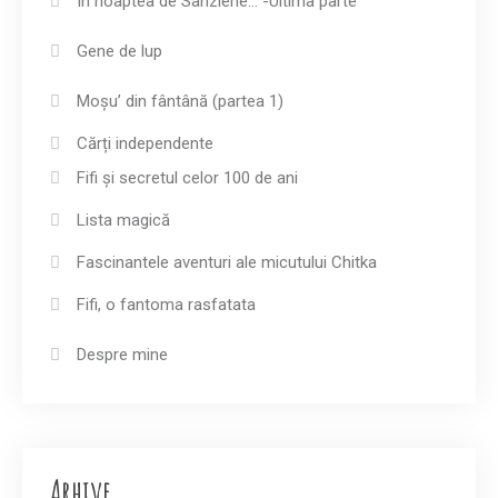
În noaptea de Sânziene… -Ultima parte
Gene de lup
Moșu’ din fântână (partea 1)
Cărți independente
Fifi și secretul celor 100 de ani
Lista magică
Fascinantele aventuri ale micutului Chitka
Fifi, o fantoma rasfatata
Despre mine
Arhive