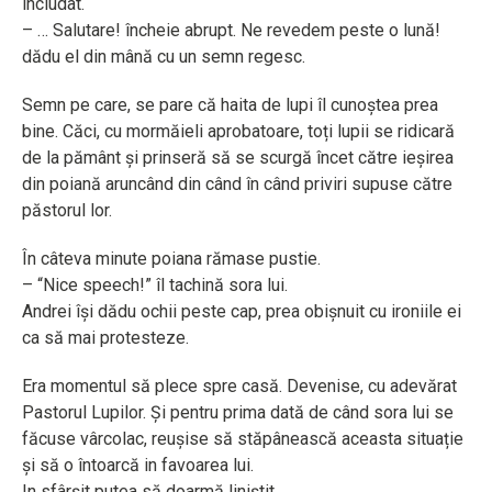
înciudat.
– … Salutare! încheie abrupt. Ne revedem peste o lună!
dădu el din mână cu un semn regesc.
Semn pe care, se pare că haita de lupi îl cunoștea prea
bine. Căci, cu mormăieli aprobatoare, toți lupii se ridicară
de la pământ și prinseră să se scurgă încet către ieșirea
din poiană aruncând din când în când priviri supuse către
păstorul lor.
În câteva minute poiana rămase pustie.
– “Nice speech!” îl tachină sora lui.
Andrei își dădu ochii peste cap, prea obișnuit cu ironiile ei
ca să mai protesteze.
Era momentul să plece spre casă. Devenise, cu adevărat
Pastorul Lupilor. Și pentru prima dată de când sora lui se
făcuse vârcolac, reușise să stăpânească aceasta situație
și să o întoarcă in favoarea lui.
In sfârșit putea să doarmă liniștit.