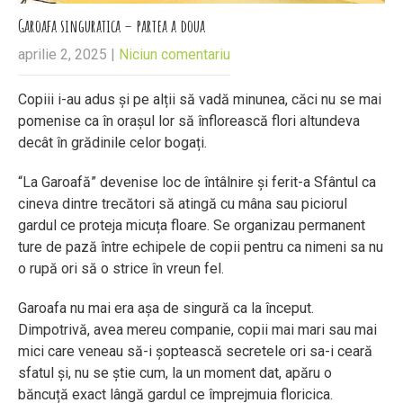
Garoafa singuratica – partea a doua
aprilie 2, 2025
|
Niciun comentariu
Copiii i-au adus și pe alții să vadă minunea, căci nu se mai
pomenise ca în orașul lor să înflorească flori altundeva
decât în grădinile celor bogați.
“La Garoafă” devenise loc de întâlnire și ferit-a Sfântul ca
cineva dintre trecători să atingă cu mâna sau piciorul
gardul ce proteja micuța floare. Se organizau permanent
ture de pază între echipele de copii pentru ca nimeni sa nu
o rupă ori să o strice în vreun fel.
Garoafa nu mai era așa de singură ca la început.
Dimpotrivă, avea mereu companie, copii mai mari sau mai
mici care veneau să-i șoptească secretele ori sa-i ceară
sfatul și, nu se știe cum, la un moment dat, apăru o
băncuță exact lângă gardul ce împrejmuia floricica.