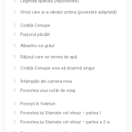
Legenda tiparului (repovestire)
Omul care și-a vândut umbra (povestire adaptată)
Codiță-Cenușie
Puișorul păcălit
Albastru-ca-grâul
Rățoiul care se temea de apă
Codiță-Cenușie vrea să doarmă singur
Întâmplări din camera mea
Povestea unui cufăr de voiaj
Povești în foileton
Povestea lui Stamate cel viteaz – partea I
Povestea lui Stamate cel viteaz – partea a 2-a