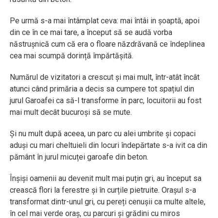
Pe urmă s-a mai întâmplat ceva: mai întâi in șoaptă, apoi
din ce în ce mai tare, a început să se audă vorba
năstrușnică cum că era o floare năzdrăvană ce îndeplinea
cea mai scumpă dorință împărtășită.
Numărul de vizitatori a crescut și mai mult, într-atât încât
atunci când primăria a decis sa cumpere tot spațiul din
jurul Garoafei ca să-l transforme în parc, locuitorii au fost
mai mult decât bucuroși să se mute.
Și nu mult după aceea, un parc cu alei umbrite și copaci
aduși cu mari cheltuieli din locuri îndepărtate s-a ivit ca din
pământ în jurul micuței garoafe din beton.
Înșiși oamenii au devenit mult mai puțin gri, au început sa
crească flori la ferestre și în curțile pietruite. Orașul s-a
transformat dintr-unul gri, cu pereți cenușii ca multe altele,
în cel mai verde oraș, cu parcuri și grădini cu miros