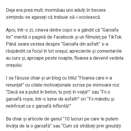
Deja era prea mult, mormăiau unii adulți în trecere
simțindu-se agasați că trebuie să-i ocolească.
Apoi, într-o zi, cineva dintre copii s-a gândit că “Garoafa
lor” merită o pagină de Facebook și un filmuleț pe TikTok.
Până seara vestea despre “Garoafa din asfalt” s-a
răspândit ca focul în tot orașul, aprecierile și comentariile
au curs și, aproape peste noapte, floarea a devenit vedeta
orașului.
I se făcuse chiar și un blog cu titlul “Floarea care n-a
renunțat” cu citate motivaționale scrise pe inimioare roz:
“Dacă ea a putut în beton, tu poți în viață!” sau “Fii o
garoafă roșie, într-o lume de asfalt!” ori “Fii mândru și
neînfricat ca o garoafă înflorită!”
Ba chiar și articole de genul “10 lucruri pe care le putem
învăța de la o garoafă” sau “Cum să străbați prin greutăți