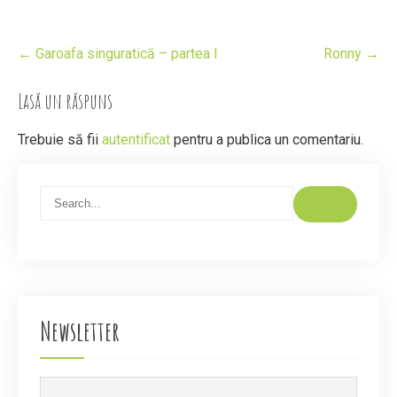
Post
←
Garoafa singuratică – partea I
Ronny
→
navigation
Lasă un răspuns
Trebuie să fii
autentificat
pentru a publica un comentariu.
Newsletter