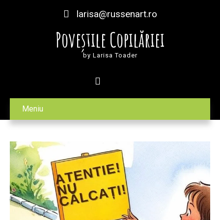
larisa@russenart.ro
Poveștile Copilăriei
by Larisa Toader
Meniu