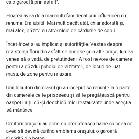
ca o garoafă prin asfalt”.
Floarea avea deja mai mulți fani decât unii influenceri cu
renume. Era iubită. Mai mult decât atât, chiar adorată și,
mai ales, păzită cu strășnicie de cârdurile de copii.
Încet-încet s-au implicat și autoritățile. Vestea despre
rezistența florii din asfalt se dusese și în alte orașe, lumea
venea să o vadă, de pretutindeni. A fost nevoie de camere
pentru a găzdui puhoiul de vizitatori, de locuri de luat
masa, de zone pentru relaxare.
Unii locuitori din orașul gri au început să renunțe la o parte
din camerele ce le prisoseau și să le pregătească pentru
oaspeți, alții să-și deschidă mici restaurante unde aceștia
să mănânce.
Croitorii orașului au prins să pregătească haine cu ceea ce
avea să devină curând emblema orașului: o garoafă
răsărită din beton.