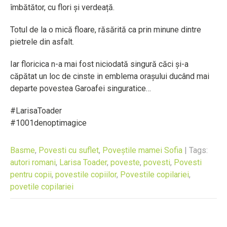
îmbătător, cu flori și verdeață.
Totul de la o mică floare, răsărită ca prin minune dintre
pietrele din asfalt.
Iar floricica n-a mai fost niciodată singură căci și-a
căpătat un loc de cinste in emblema orașului ducând mai
departe povestea Garoafei singuratice…
#LarisaToader
#1001denoptimagice
Basme
,
Povesti cu suflet
,
Poveștile mamei Sofia
| Tags:
autori romani
,
Larisa Toader
,
poveste
,
povesti
,
Povesti
pentru copii
,
povestile copiilor
,
Povestile copilariei
,
povetile copilariei