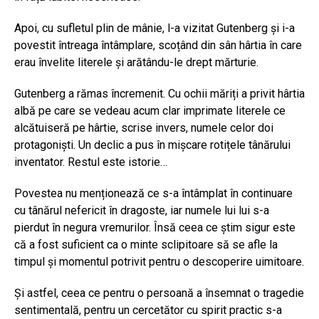
Apoi, cu sufletul plin de mânie, l-a vizitat Gutenberg și i-a
povestit întreaga întâmplare, scoțând din sân hârtia în care
erau învelite literele și arătându-le drept mărturie.
Gutenberg a rămas încremenit. Cu ochii măriți a privit hârtia
albă pe care se vedeau acum clar imprimate literele ce
alcătuiseră pe hârtie, scrise invers, numele celor doi
protagoniști. Un declic a pus în mișcare rotițele tânărului
inventator. Restul este istorie…
Povestea nu menționează ce s-a întâmplat în continuare
cu tânărul nefericit în dragoste, iar numele lui lui s-a
pierdut în negura vremurilor. Însă ceea ce știm sigur este
că a fost suficient ca o minte sclipitoare să se afle la
timpul și momentul potrivit pentru o descoperire uimitoare.
Și astfel, ceea ce pentru o persoană a însemnat o tragedie
sentimentală, pentru un cercetător cu spirit practic s-a