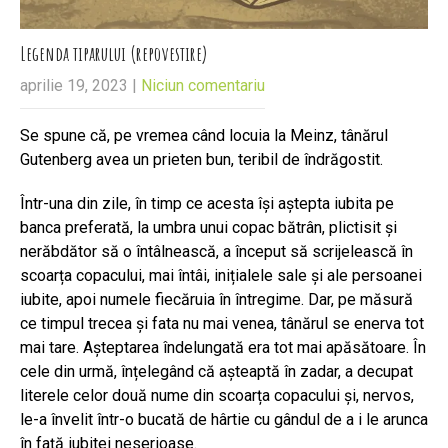
Legenda tiparului (repovestire)
aprilie 19, 2023
|
Niciun comentariu
Se spune că, pe vremea când locuia la Meinz, tânărul
Gutenberg avea un prieten bun, teribil de îndrăgostit.
Într-una din zile, în timp ce acesta își aștepta iubita pe
banca preferată, la umbra unui copac bătrân, plictisit și
nerăbdător să o întâlnească, a început să scrijelească în
scoarța copacului, mai întâi, inițialele sale și ale persoanei
iubite, apoi numele fiecăruia în întregime. Dar, pe măsură
ce timpul trecea și fata nu mai venea, tânărul se enerva tot
mai tare. Așteptarea îndelungată era tot mai apăsătoare. În
cele din urmă, înțelegând că așteaptă în zadar, a decupat
literele celor două nume din scoarța copacului și, nervos,
le-a învelit într-o bucată de hârtie cu gândul de a i le arunca
în față iubitei neserioase.