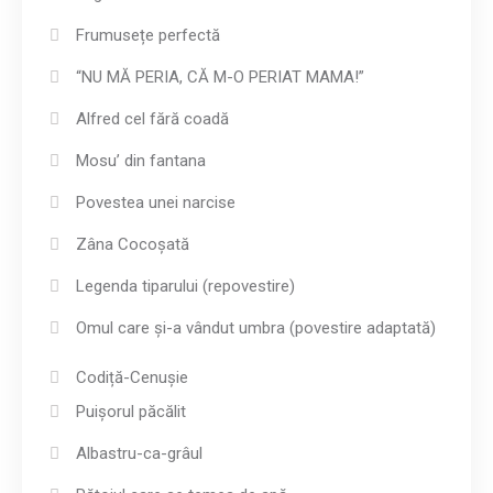
Frumusețe perfectă
“NU MĂ PERIA, CĂ M-O PERIAT MAMA!”
Alfred cel fără coadă
Mosu’ din fantana
Povestea unei narcise
Zâna Cocoșată
Legenda tiparului (repovestire)
Omul care și-a vândut umbra (povestire adaptată)
Codiță-Cenușie
Puișorul păcălit
Albastru-ca-grâul