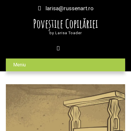
larisa@russenart.ro
Poveștile Copilăriei
by Larisa Toader
Meniu