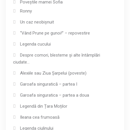
Poveștile mamei Sofia
Ronny
Un caz neobișnuit
“Vând Prune pe gunoi!” – repovestire
Legenda cucului
Despre comori, blesteme și alte întâmplări
ciudate…
Alexiile sau Ziua Șarpelui (poveste)
Garoafa singuratică – partea I
Garoafa singuratica – partea a doua
Legendă din Țara Moților
Ileana cea frumoasă
Legenda ciulinului