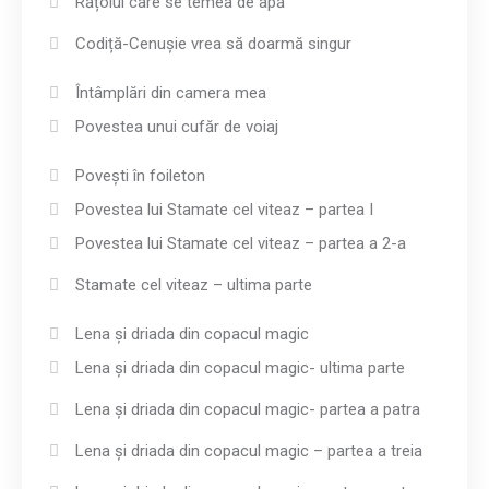
Rățoiul care se temea de apă
Codiță-Cenușie vrea să doarmă singur
Întâmplări din camera mea
Povestea unui cufăr de voiaj
Povești în foileton
Povestea lui Stamate cel viteaz – partea I
Povestea lui Stamate cel viteaz – partea a 2-a
Stamate cel viteaz – ultima parte
Lena și driada din copacul magic
Lena și driada din copacul magic- ultima parte
Lena și driada din copacul magic- partea a patra
Lena și driada din copacul magic – partea a treia