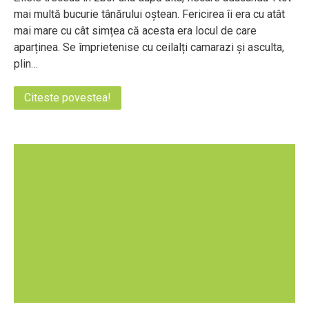
mai multă bucurie tânărului oștean. Fericirea îi era cu atât
mai mare cu cât simțea că acesta era locul de care
aparținea. Se împrietenise cu ceilalți camarazi și asculta,
plin…
Citeste povestea!