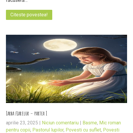
făcuseră…
Citeste povestea!
Iarba fiarelor – partea I
aprilie 23, 2025
|
Niciun comentariu
|
Basme
,
Mic roman
pentru copii
,
Pastorul lupilor
,
Povesti cu suflet
,
Povesti