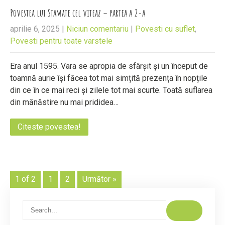
Povestea lui Stamate cel viteaz – partea a 2-a
aprilie 6, 2025
|
Niciun comentariu
|
Povesti cu suflet
,
Povesti pentru toate varstele
Era anul 1595. Vara se apropia de sfârșit și un început de
toamnă aurie își făcea tot mai simțită prezența în nopțile
din ce în ce mai reci și zilele tot mai scurte. Toată suflarea
din mănăstire nu mai prididea…
Citeste povestea!
1 of 2
1
2
Următor »