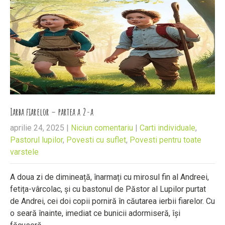
Iarba fiarelor – partea a 2-a
aprilie 24, 2025
|
Niciun comentariu
|
Carti individuale
,
Pastorul lupilor
,
Povesti cu suflet
,
Povesti pentru toate
varstele
A doua zi de dimineață, înarmați cu mirosul fin al Andreei,
fetița-vârcolac, și cu bastonul de Păstor al Lupilor purtat
de Andrei, cei doi copii porniră în căutarea ierbii fiarelor. Cu
o seară înainte, imediat ce bunicii adormiseră, își