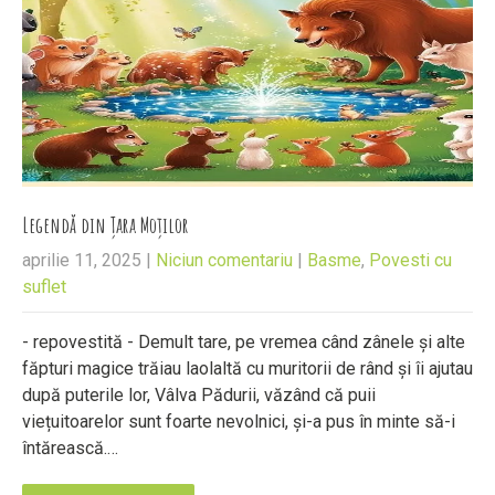
Legendă din Țara Moților
aprilie 11, 2025
|
Niciun comentariu
|
Basme
,
Povesti cu
suflet
- repovestită - Demult tare, pe vremea când zânele și alte
făpturi magice trăiau laolaltă cu muritorii de rând și îi ajutau
după puterile lor, Vâlva Pădurii, văzând că puii
viețuitoarelor sunt foarte nevolnici, și-a pus în minte să-i
întărească.…