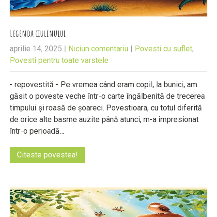
Legenda ciulinului
aprilie 14, 2025
|
Niciun comentariu
|
Povesti cu suflet
,
Povesti pentru toate varstele
- repovestită - Pe vremea când eram copil, la bunici, am
găsit o poveste veche într-o carte îngălbenită de trecerea
timpului și roasă de șoareci. Povestioara, cu totul diferită
de orice alte basme auzite până atunci, m-a impresionat
într-o perioadă…
Citeste povestea!