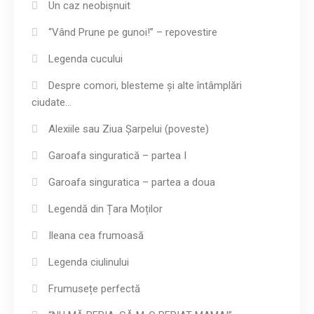
Un caz neobișnuit
“Vând Prune pe gunoi!” – repovestire
Legenda cucului
Despre comori, blesteme și alte întâmplări
ciudate…
Alexiile sau Ziua Șarpelui (poveste)
Garoafa singuratică – partea I
Garoafa singuratica – partea a doua
Legendă din Țara Moților
Ileana cea frumoasă
Legenda ciulinului
Frumusețe perfectă