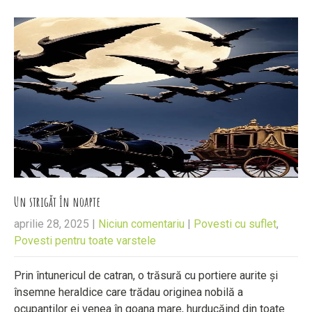
Un strigăt în noapte
aprilie 28, 2025
|
Niciun comentariu
|
Povesti cu suflet
,
Povesti pentru toate varstele
Prin întunericul de catran, o trăsură cu portiere aurite și
însemne heraldice care trădau originea nobilă a
ocupanților ei venea în goana mare, hurducăind din toate