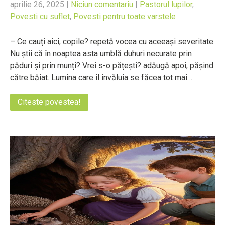
aprilie 26, 2025
|
Niciun comentariu
|
Pastorul lupilor
,
Povesti cu suflet
,
Povesti pentru toate varstele
– Ce cauți aici, copile? repetă vocea cu aceeași severitate.
Nu știi că în noaptea asta umblă duhuri necurate prin
păduri și prin munți? Vrei s-o pățești? adăugă apoi, pășind
către băiat. Lumina care îl învăluia se făcea tot mai…
Citeste povestea!