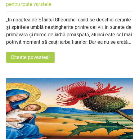
pentru toate varstele
„În noaptea de Sfântul Gheorghe, când se deschid cerurile
și spiritele umblă nestingherite printre cei vii, în sunete de
primăvară și miros de iarbă proaspătă, atunci este cel mai
potrivit moment să cauți iarba fiarelor. Dar ea nu se arată…
Citeste povestea!