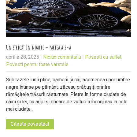
Un strigăt în noapte – partea a 2-a
aprilie 28, 2025
|
Niciun comentariu
|
Povesti cu suflet
,
Povesti pentru toate varstele
Sub razele lunii pline, oameni și cai, asemenea unor umbre
negre întinse pe pământ, zăceau prăbușiți printre
rămășițele trăsurii răsturnate. Pietre în forme ciudate de
câini și lei, cu aripi și gheare de vulturi îi înconjurau în cele
mai ciudate…
Citeste povestea!