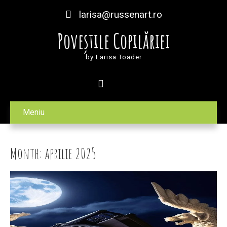
larisa@russenart.ro
Poveștile Copilăriei
by Larisa Toader
Meniu
Month:
aprilie 2025