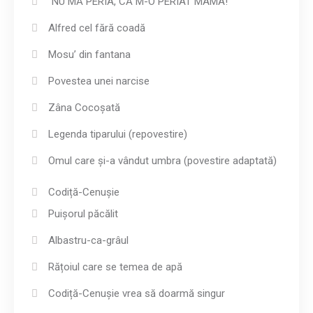
“NU MĂ PERIA, CĂ M-O PERIAT MAMA!”
Alfred cel fără coadă
Mosu’ din fantana
Povestea unei narcise
Zâna Cocoșată
Legenda tiparului (repovestire)
Omul care și-a vândut umbra (povestire adaptată)
Codiță-Cenușie
Puișorul păcălit
Albastru-ca-grâul
Rățoiul care se temea de apă
Codiță-Cenușie vrea să doarmă singur