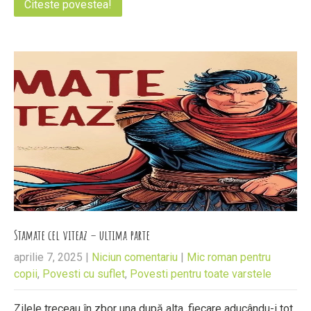
Citeste povestea!
Stamate cel viteaz – ultima parte
aprilie 7, 2025
|
Niciun comentariu
|
Mic roman pentru
copii
,
Povesti cu suflet
,
Povesti pentru toate varstele
Zilele treceau în zbor una după alta, fiecare aducându-i tot