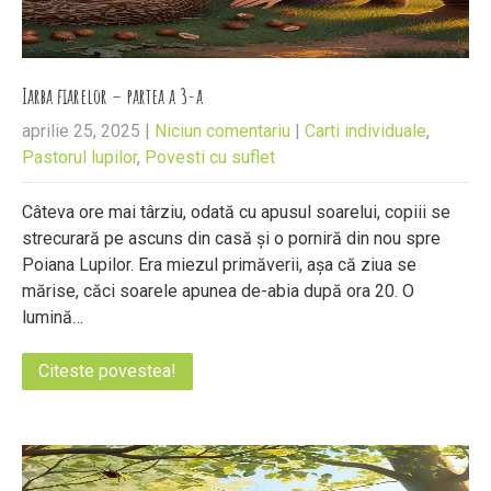
Iarba fiarelor – partea a 3-a
aprilie 25, 2025
|
Niciun comentariu
|
Carti individuale
,
Pastorul lupilor
,
Povesti cu suflet
Câteva ore mai târziu, odată cu apusul soarelui, copiii se
strecurară pe ascuns din casă și o porniră din nou spre
Poiana Lupilor. Era miezul primăverii, așa că ziua se
mărise, căci soarele apunea de-abia după ora 20. O
lumină…
Citeste povestea!